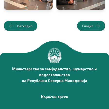
Јавни набавки
Извештаи
Претходно
Следно
Буџет
Слободен пристап до информации од јавен карактер
Заштита на укажувачи
Интерни акти/процедури
Министерство за земјоделство, шумарство и
водостопанство
Стратешки документи
на Република Северна Македонија
Услуги
Корисни врски
Регистри