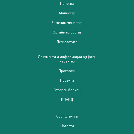
Почетна
21 документ, отчетност и транспарентност
Министер
Заменик министер
Пријави проблем
Органи во состав
Испит за фитофармација
Легислатива
Јавни расправи / консултации
Документи и информации од јавен
карактер
Програми
Легислатива
Проекти
Легислатива
Отворен балкан
ИПАРД
Програми
Соопштенија
Програми
Новости