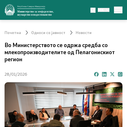
Република Северна Македонија
MK
Министерство
Министерство за земјоделство,
шумарство и водостопанство
За министерството
Почетна
Односи со јавност
Новости
Министер
Во Министерството се одржа средба со
млекопроизводителите од Пелагонискиот
Заменик министер
регион
Државен секретар
28/01/2026
Органи во состав
Органограм
Превенција од корупција