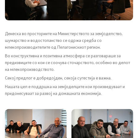
Односи со јавност
Новости
Соопштенија
Денеска
во просториите на Министерството за земјоделство,
шумарство и водостопанство
се одржа средба со
млекопроизводителите од Пелагонискиот регион.
Јавни огласи
Во конструктивна и позитивна атмосфера се разговараше за
предизвиците со кои се соочува сточарството, особено во делот
Завршени јавни огласи
на млекопроизводството.
Секој предлог е добредојден, секоја сугестија е важна.
Конкурси
Нашата цел е поддршка на земјоделците кои произведуваат и
придонесуваат за развој на домашната економија.
Завршени конкурси
Документи и информации од јавен карактер
Јавно достапни информации