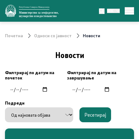
Република Северна Македонија
MK
Министерство
Министерство за земјоделство,
шумарство и водостопанство
За министерството
Почетна
Односи со јавност
Новости
Министер
Новости
Заменик министер
Филтрирај по датум на
Филтрирај по датум на
Државен секретар
почеток
завршување
Органи во состав
Подреди
Органограм
Ресетирај
Превенција од корупција