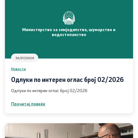
Односи со јавност
Новости
Министерство за земјоделство, шумарство и
Соопштенија
водостопанство
Јавни огласи
30/07/2026
Завршени јавни огласи
Новости
Одлуки по интерен оглас број 02/2026
Конкурси
Одлуки по интерен оглас број 02/2026
Завршени конкурси
Прочитај повеќе
Документи и информации од јавен карактер
Јавно достапни информации