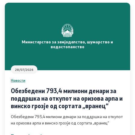
21 документ, отчетност и транспарентност
Пријави проблем
Испит за фитофармација
Министерство за земјоделство, шумарство и
водостопанство
Јавни расправи / консултации
28/07/2026
Легислатива
Новости
Легислатива
Обезбедени 793,4 милиони денари за
поддршка на откупот на оризова арпа и
винско грозје од сортата „вранец“
Програми
Обезбедени 793,4 милиони денари за поддршка на откупот
на оризова арпа и винско грозје од сортата „вранец“
Програми