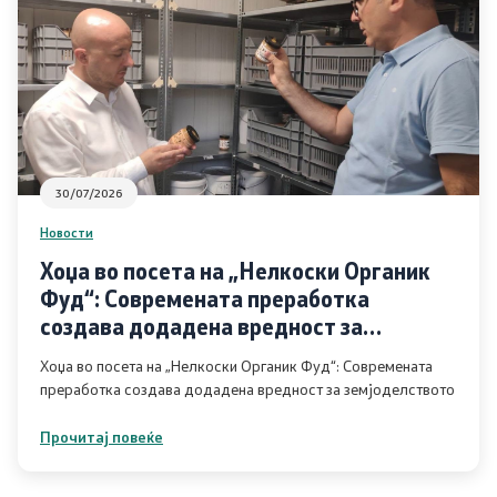
Јавни набавки
Извештаи
Буџет
30/07/2026
Слободен пристап до информации од јавен карактер
Новости
Заштита на укажувачи
Хоџа во посета на „Нелкоски Органик
Фуд“: Современата преработка
Интерни акти/процедури
создава додадена вредност за
земјоделството
Стратешки документи
Хоџа во посета на „Нелкоски Органик Фуд“: Современата
преработка создава додадена вредност за земјоделството
Услуги
Прочитај повеќе
Регистри