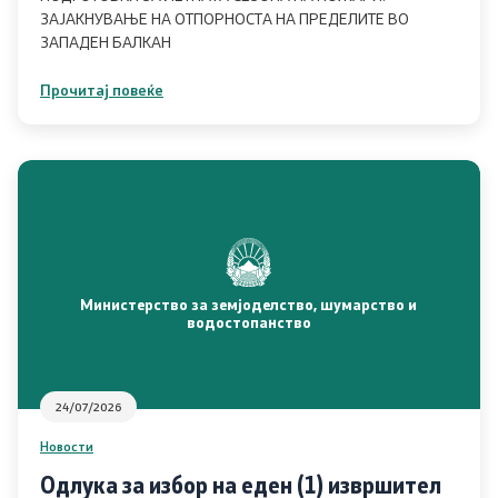
ЗАЈАКНУВАЊЕ НА ОТПОРНОСТА НА ПРЕДЕЛИТЕ ВО
ИПАРД Програма 2021-2027
ЗАПАДЕН БАЛКАН
Следење на ИПАРД
Прочитај повеќе
Контакт
Контакт
Изјава за пристапност
Министерство за земјоделство, шумарство и
водостопанство
Со еден клик до сите услуги
24/07/2026
Новости
Одлука за избор на еден (1) извршител