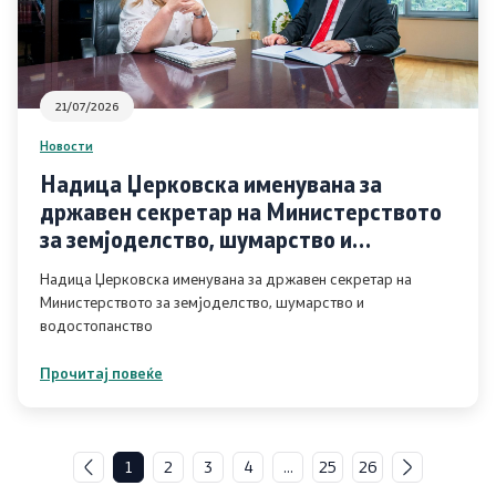
21/07/2026
Новости
Надица Џерковска именувана за
државен секретар на Министерството
за земјоделство, шумарство и
водостопанство
Надица Џерковска именувана за државен секретар на
Министерството за земјоделство, шумарство и
водостопанство
Прочитај повеќе
1
2
3
4
...
25
26