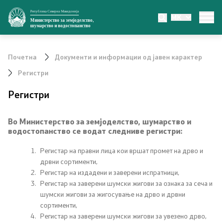
Република Северна Македонија
MK
Министерство
Министерство за земјоделство,
шумарство и водостопанство
За министерството
Почетна
Документи и информации од јавен карактер
Министер
Регистри
Регистри
Заменик министер
Државен секретар
Во Mинистерство за земјоделство, шумарство и
водостопанство се водат следниве рeгистри:
Органи во состав
Регистар на правни лица кои вршат промет на дрво и
дрвни сортименти,
Органограм
Регистар на издадени и заверени испратници,
Регистар на заверени шумски жигови за ознака за сеча и
Превенција од корупција
шумски жигови за жигосување на дрво и дрвни
сортименти,
Регистар на заверени шумски жигови за увезено дрво,