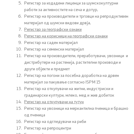
Односи со јавност
Регистар за издадени лиценци за шумскокултурни
работи за активностите на сеча и дотур,
Регистар на производители и трговци на репродуктивен
Новости
материјал од шумски видови дрвја,
Регистар за географски ознаки
Соопштенија
Регистар на корисници на географски ознаки
Регистар на саден материјал
Јавни огласи
Регистар на семенски материјал
Регистар на производители, преработувачи, увозници и
Завршени јавни огласи
дистрибутери на растенија, растителни производи и
други објекти и предмет
Регистар на погони за посебна доработка на дрвен
Конкурси
материјал за пакување согласно ISPM 15
Регистар на откупувачи на житни, индустриски и
Завршени конкурси
градинарски култури, млеко, мед и жив добиток
Регистар на откупувачи на тутун
Регистар на увозници на меркантилна пченица и брашно
Документи и информации од јавен карактер
од пченица
Регистар на одгледувачи на риби
Јавно достапни информации
Регистар на репроцентри