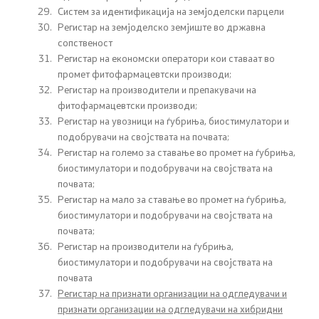
Систем за идентификација на земјоделски парцели
21 документ, отчетност и транспарентност
Регистар на земјоделско земјиште во државна
сопственост
Пријави проблем
Регистар на економски оператори кои ставаат во
промет фитофармацевтски производи;
Регистар на производители и препакувачи на
Испит за фитофармација
фитофармацевтски производи;
Регистaр на увозници на ѓубриња, биостимулатори и
Јавни расправи / консултации
подобрувачи на својствата на почвата;
Регистар на големо за ставање во промет на ѓубриња,
биостимулатори и подобрувачи на својствата на
Легислатива
почвата;
Регистaр на мало за ставање во промет на ѓубриња,
Легислатива
биостимулатори и подобрувачи на својствата на
почвата;
Регистар на производители на ѓубриња,
Програми
биостимулатори и подобрувачи на својствата на
почвата
Регистар на признати организации на одгледувачи и
Програми
признати организации на одгледувачи на хибридни