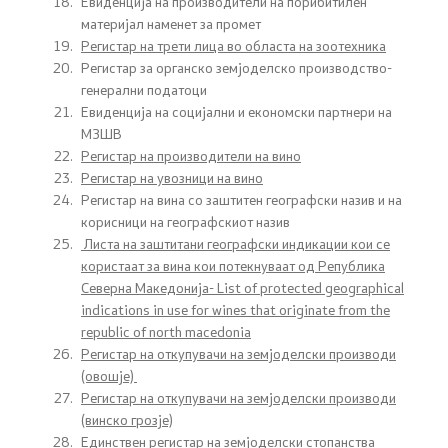
Евиденција на производители на порибитилен
материјал наменет за промет
Јавни набавки
Регистар на трети лица во областа на зоотехника
Регистар за органско земјоделско производство-
Извештаи
генерални податоци
Евиденција на социјални и економски партнери на
Буџет
МЗШВ
Регистар на производители на вино
Слободен пристап до информации од јавен карактер
Регистар на увозници на вино
Регистар на вина со заштитен географски назив и на
корисници на географскиот назив
Заштита на укажувачи
Листа на заштитани географски индикации кои се
користаат за вина кои потекнуваат од Република
Интерни акти/процедури
Северна Македонија- List of protected geographical
indications in use for wines that originate from the
Стратешки документи
republic of north macedonia
Регистар на откупувачи на земјоделски производи
(овошје)
Услуги
Регистар на откупувачи на земјоделски производи
(винско грозје)
Регистри
Единствен регистар на земјоделски стопанства