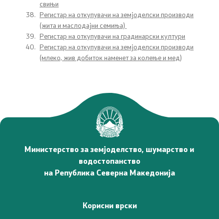
свињи
Регистар на откупувачи на земјоделски производи
Проекти
(жита и маслодајни семиња)
Регистар на откупувачи на градинарски култури
Проекти
Регистар на откупувачи на земјоделски производи
(млеко, жив добиток наменет за колење и мед)
Капитални проекти
Меѓународни проекти
Отворен балкан
Министерство за земјоделство, шумарство и
Отворен Балкан
водостопанство
на Република Северна Македонија
ИПАРД
Корисни врски
ИПАРД Програма 2014-2020