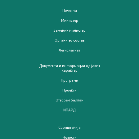
ИПАРД Програма 2021-2027
Почетна
Министер
Следење на ИПАРД
Заменик министер
Органи во состав
Контакт
Легислатива
Контакт
Документи и информации од јавен
карактер
Изјава за пристапност
Програми
Проекти
Отворен балкан
ИПАРД
Со еден клик до сите услуги
Соопштенија
Новости