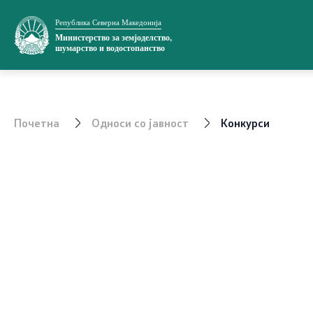
Република Северна Македонија
Министерство
Односи со ј
Министерство за земјоделство,
шумарство и водостопанство
За министерството
Новости
Министер
Соопштени
Почетна
Односи со јавност
Конкурси
Заменик министер
Јавни огла
Државен секретар
Завршени 
Органи во состав
Конкурси
Органограм
Завршени 
Превенција од корупција