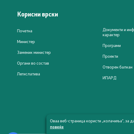
Програми
Проекти
Корисни врски
Капитални
Документи и инф
Почетна
карактер
Меѓународ
Министер
Програми
Заменик министер
Проекти
Контакт
Органи во состав
Отворен балкан
Легислатива
Контакт
ИПАРД
Изјава за пристапност
Оваа веб-страница користи „колачиња“, за д
повеќе