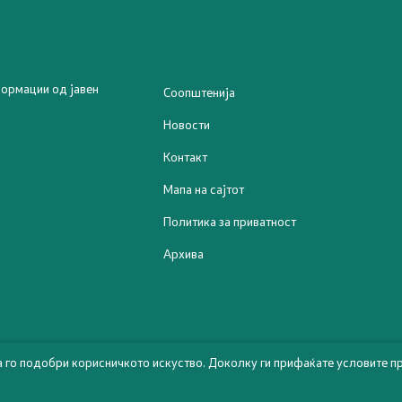
Отворен Балкан
 проекти
ормации од јавен
Соопштенија
ни проекти
Новости
Контакт
Мапа на сајтот
Политика за приватност
Архива
а го подобри корисничкото искуство. Доколку ги прифаќате условите пр