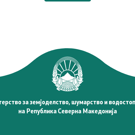
Стратешки документи
Услуги
Регистри
21 документ, отчетност и
транспарентност
Пријави проблем
Испит за фитофармација
ерство за земјоделство, шумарство и водосто
на Република Северна Македонија
Јавни расправи / консулт
Отворен балкан