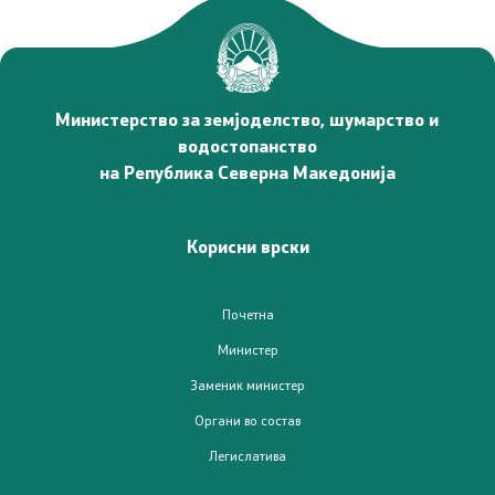
Проекти
Проекти
Министерство за земјоделство, шумарство и
водостопанство
Капитални проекти
на Република Северна Македонија
Меѓународни проекти
Корисни врски
Отворен балкан
Почетна
Отворен Балкан
Министер
Заменик министер
ИПАРД
Органи во состав
Легислатива
ИПАРД Програма 2014-2020