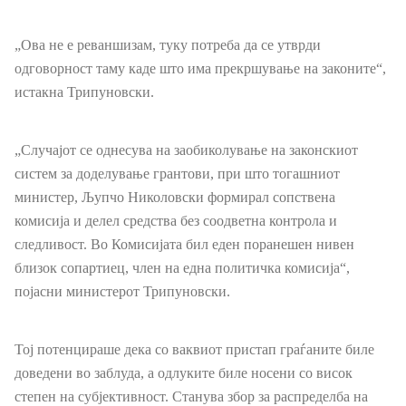
Јавни набавки
„Ова не е реваншизам, туку потреба да се утврди
одговорност таму каде што има прекршување на законите“,
Извештаи
истакна Трипуновски.
Буџет
„Случајот се однесува на заобиколување на законскиот
Слободен пристап до информации од јавен карактер
систем за доделување грантови, при што тогашниот
министер, Љупчо Николовски формирал сопствена
Заштита на укажувачи
комисија и делел средства без соодветна контрола и
следливост. Во Комисијата бил еден поранешен нивен
Интерни акти/процедури
близок сопартиец, член на една политичка комисија“,
појасни министерот Трипуновски.
Стратешки документи
Услуги
Тој потенцираше дека со ваквиот пристап граѓаните биле
доведени во заблуда, а одлуките биле носени со висок
Регистри
степен на субјективност. Станува збор за распределба на