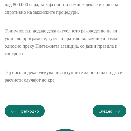
над 800.000 евра, за која постои сомнеж дека е извршена
21 документ, отчетност и транспарентност
спротивно на законските процедури.
Пријави проблем
Трипуновски додаде дека актуелното раководство не ги
Испит за фитофармација
укинало програмите, туку ги вратило во законски рамки
односно преку Платежната агенција, со јасни правила и
Јавни расправи / консултации
контрола.
Легислатива
Тој посочи дека очекува институциите да постапат и да се
расчисти случајот до крај
Легислатива
Програми
Претходно
Следно
Програми