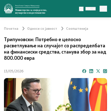
Република Северна Македонија
MK
Министерство
Министерство за земјоделство,
шумарство и водостопанство
За министерството
Почетна
Односи со јавност
Соопштенија
Министер
Трипуновски: Потребно е целосно
расветлување на случајот со распределбата
Заменик министер
на финансиски средства, станува збор за над
800.000 евра
Државен секретар
13/05/2026
Органи во состав
Органограм
Превенција од корупција