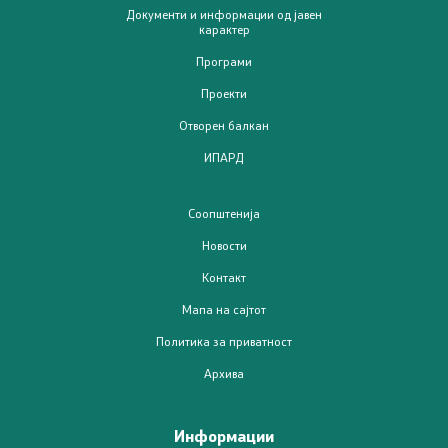
Документи и информации од јавен
ИПАРД Програма 2021-2027
карактер
Програми
Следење на ИПАРД
Проекти
Отворен балкан
Контакт
ИПАРД
Контакт
Соопштенија
Изјава за пристапност
Новости
Контакт
Мапа на сајтот
Политика за приватност
Со еден клик до сите услуги
Архива
Информации