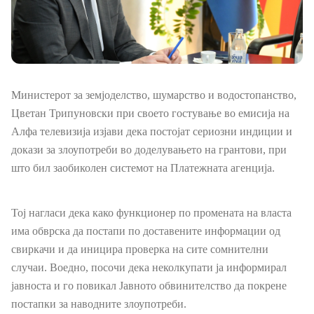
Односи со јавност
Новости
Соопштенија
Министерот за земјоделство, шумарство и водостопанство,
Јавни огласи
Цветан Трипуновски при своето гостување во емисија на
Алфа телевизија изјави дека постојат сериозни индиции и
Завршени јавни огласи
докази за злоупотреби во доделувањето на грантови, при
што бил заобиколен системот на Платежната агенција.
Конкурси
Тој нагласи дека како функционер по промената на власта
Завршени конкурси
има обврска да постапи по доставените информации од
свиркачи и да иницира проверка на сите сомнителни
Документи и информации од јавен карактер
случаи. Воедно, посочи дека неколкупати ја информирал
јавноста и го повикал Јавното обвинителство да покрене
Јавно достапни информации
постапки за наводните злоупотреби.