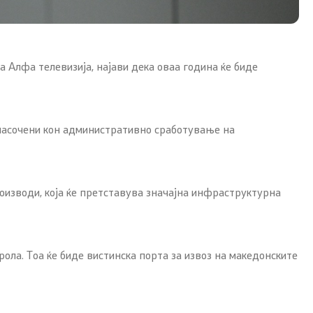
ИПАРД Програма 2014-2020
ИПАРД Програма 2021-2027
а Алфа телевизија, најави дека оваа година ќе биде
Следење на ИПАРД
а насочени кон административно сработување на
Со еден клик до сите услуги
роизводи, која ќе претставува значајна инфраструктурна
ола. Тоа ќе биде вистинска порта за извоз на македонските