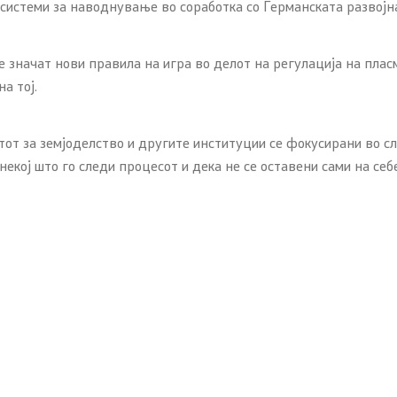
системи за наводнување во соработка со Германската развојна
е значат нови правила на игра во делот на регулација на плас
а тој.
т за земјоделство и другите институции се фокусирани во сл
екој што го следи процесот и дека не се оставени сами на себ