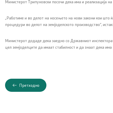
Министерот Трипуновски посочи дека има и реализација на 
„Работиме и во делот на носењето на нови закони кои што ќ
процедури во делот на земјоделското производство“, истакн
Министерот додаде дека заедно со Државниот инспекторато
цел земјоделците да имаат стабилност и да знаат дека има н
Претходно