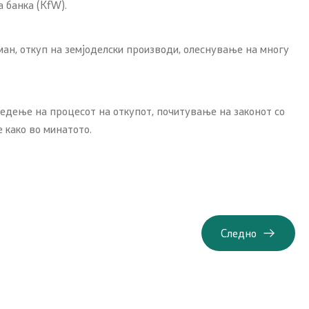
 банка (KfW).
ман, откуп на земјоделски производи, олеснување на многу
едење на процесот на откупот, почитување на законот со
е како во минатото.
Следно