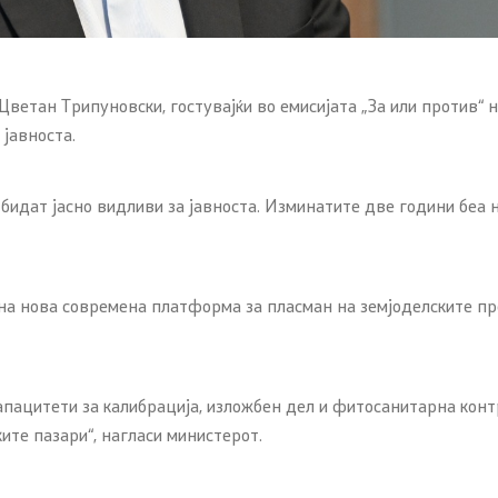
Отворен Балкан
 проекти
етан Трипуновски, гостувајќи во емисијата „За или против“ н
 јавноста.
ни проекти
е бидат јасно видливи за јавноста. Изминатите две години бе
к на нова современа платформа за пласман на земјоделските п
апацитети за калибрација, изложбен дел и фитосанитарна контр
ите пазари“, нагласи министерот.