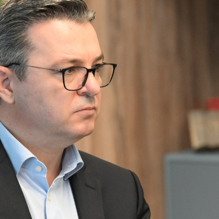
Стратешки документи
Услуги
Регистри
21 документ, отчетност и
транспарентност
Пријави проблем
Испит за фитофармација
Јавни расправи / консулт
Отворен балкан