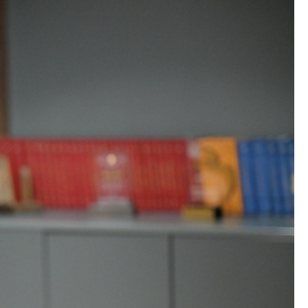
ации
ИПАРД