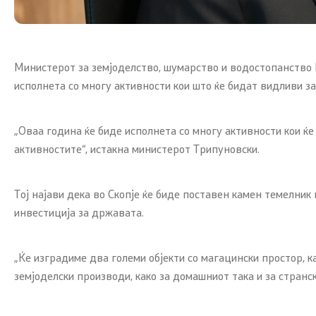
Програми
Проекти
Капитални
Министерот за земјоделство, шумарство и водостопанство Цв
исполнета со многу активности кои што ќе бидaт видливи за
Меѓународ
„Оваа година ќе биде исполнета со многу активности кои ќ
Контакт
активностите“, истакна министерот Трипуновски.
Контакт
Тој најави дека во Скопје ќе биде поставен камен темелни
инвестиција за државата.
Изјава за пристапност
„Ќе изградиме два големи објекти со магацински простор, к
земјоделски производи, како за домашниот така и за странск