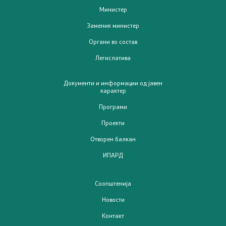
Министер
Проекти
Заменик министер
Органи во состав
Проекти
Легислатива
Капитални проекти
Документи и информации од јавен
карактер
Меѓународни проекти
Програми
Проекти
Отворен балкан
Отворен балкан
Отворен Балкан
ИПАРД
Соопштенија
ИПАРД
Новости
ИПАРД Програма 2014-2020
Контакт