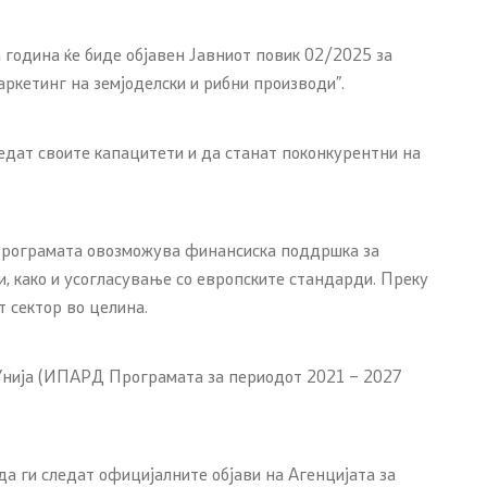
ИПАРД Програма 2014-2020
 година ќе биде објавен Јавниот повик 02/2025 за
ркетинг на земјоделски и рибни производи”.
ИПАРД Програма 2021-2027
Следење на ИПАРД
дат своите капацитети и да станат поконкурентни на
 Програмата овозможува финансиска поддршка за
, како и усогласување со европските стандарди. Преку
Со еден клик до сите услуги
 сектор во целина.
 Унија (ИПАРД Програмата за периодот 2021 – 2027
а ги следат официјалните објави на Агенцијата за