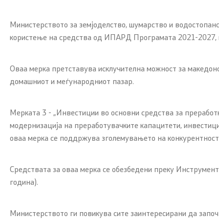
Програми
Проекти
Министерството за земјоделство, шумарство и водостопанст
користење на средства од ИПАРД Програмата 2021-2027, ме
Капитални
Меѓународ
Оваа мерка претставува исклучителна можност за македонс
домашниот и меѓународниот пазар.
Контакт
Мерката 3 - „Инвестиции во основни средства за прерабо
Контакт
модернизација на преработувачките капацитети, инвестиции
оваа мерка се поддржува зголемувањето на конкурентноста
Изјава за пристапност
Средствата за оваа мерка се обезбедени преку Инструмент
година).
Министерството ги повикува сите заинтересирани да започ