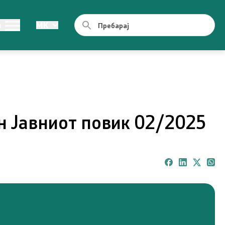
од јавен
Легислатива
и
MK
Легислатива
ии
ен Јавниот повик 02/2025
ормации