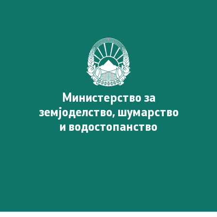
Стратешки документи
Услуги
Регистри
21 документ, отчетност и
Министерство за
транспарентност
земјоделство, шумарство
и водостопанство
Пријави проблем
Испит за фитофармација
Јавни расправи / консулт
Отворен балкан