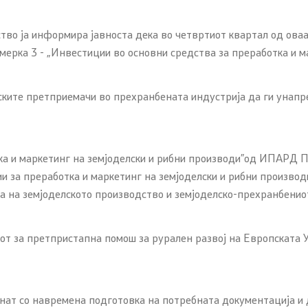
Отворен Балкан
во ја информира јавноста дека во четвртиот квартал од оваа
рка 3 - „Инвестиции во основни средства за преработка и ма
 проекти
ни проекти
ките претприемачи во прехранбената индустрија да ги унапре
тка и маркетинг на земјоделски и рибни производи”од ИПАРД
 за преработка и маркетинг на земјоделски и рибни производи
 на земјоделското производство и земјоделско-прехранбениот
от за претпристапна помош за рурален развој на Европската
нат со навремена подготовка на потребната документација и д