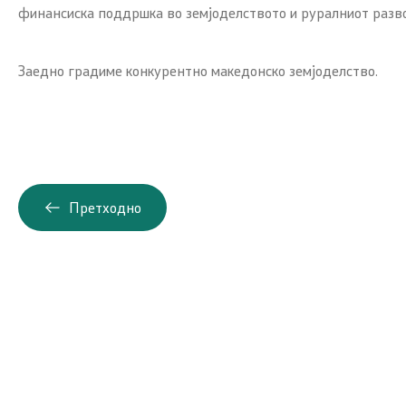
финансиска поддршка во земјоделството и руралниот разво
Заедно градиме конкурентно македонско земјоделство.
Претходно