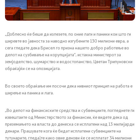
Односи со јавност
Новости
Соопштенија
„Доблесно ќе беше да излезете, по оние лаги и паники кои што ги
ширевте во јавноста за наводно изгубените 130 милиони евра, а
сега гледате дека Брисел го призна нашето добро работење во
Јавни огласи
делот на сузбивање на корупцијата“, истакна министерот за
земјоделство, шумарство и водостопанство, Цветан Трипуновски
Завршени јавни огласи
обраќајќи се на опозицијата.
Конкурси
Во своето обраќање им посочи дека нивниот принцип на работа е
ширење на паника и лага.
Завршени конкурси
„Во делот на финансиските средства и субвенциите, погледнете ги
Документи и информации од јавен карактер
извештаите од Министерството за финансии, ќе видете дека од
преземањето на власта до денеска се исплатени над 13 милијарди
денари. Прашувате кога ќе бидат исплатени субвенциите на
Јавно достапни информации
тутунарите, гледајте како овие денови ќе се исплатат 34 милиони