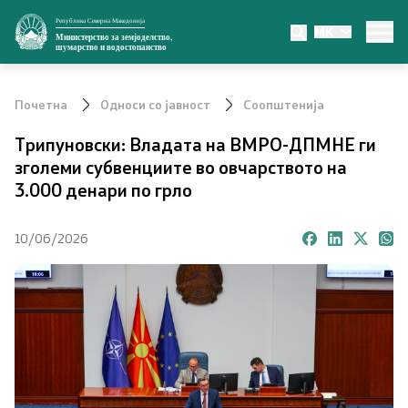
Република Северна Македонија
MK
Министерство
Министерство за земјоделство,
шумарство и водостопанство
За министерството
Почетна
Односи со јавност
Соопштенија
Министер
Трипуновски: Владата на ВМРО-ДПМНЕ ги
зголеми субвенциите во овчарството на
Заменик министер
3.000 денари по грло
Државен секретар
10/06/2026
Органи во состав
Органограм
Превенција од корупција