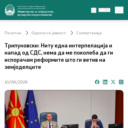
Република Северна Македонија
MK
Министерство
Министерство за земјоделство,
шумарство и водостопанство
За министерството
Почетна
Односи со јавност
Соопштенија
Министер
Трипуновски: Ниту една интерпелација и
напад од СДС, нема да ме поколеба да ги
Заменик министер
испорачам реформите што ги ветив на
земјоделците
Државен секретар
10/06/2026
Органи во состав
Органограм
Превенција од корупција