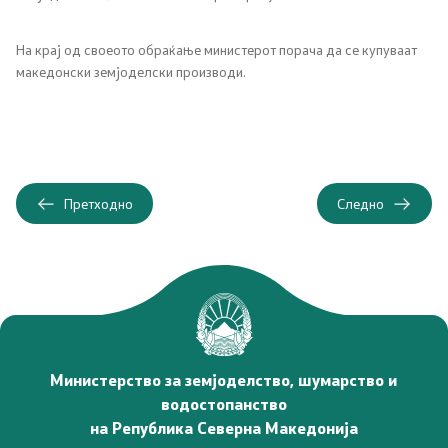
Проекти
На крај од своеото обраќање министерот порача да се купуваат
македонски земјоделски производи.
Проекти
Капитални проекти
Меѓународни проекти
Претходно
Следно
Отворен балкан
Отворен Балкан
ИПАРД
Министерство за земјоделство, шумарство и
водостопанство
ИПАРД Програма 2014-2020
на Република Северна Македонија