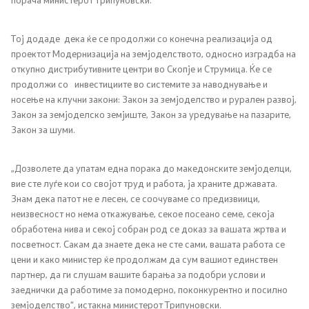
21 документ, отчетност и транспарентност
Тој додаде дека ќе се продолжи со конечна реализација од
проектот Модернизација на земјоделството, односно изградба на
Пријави проблем
откупно дистрибутивните центри во Скопје и Струмица. Ќе се
продолжи со инвестициите во системите за наводнување и
Испит за фитофармација
носење на клучни закони: Закон за земјоделство и рурален развој,
Закон за земјоделско земјиште, Закон за уредување на пазарите,
Јавни расправи / консултации
Закон за шуми.
„Дозволете да упатам една порака до македонските земјоделци,
Легислатива
вие сте луѓе кои со својот труд и работа, ја храните државата.
Знам дека патот не е лесен, се соочуваме со предизвиици,
Легислатива
неизвесност но нема откажување, секое посеано семе, секоја
обработена нива и секој собран род се доказ за вашата жртва и
посветност. Сакам да знаете дека не сте сами, вашата работа се
Програми
цени и како министер ќе продолжам да сум вашиот единствен
партнер, да ги слушам вашите барања за подобри услови и
Програми
заеднички да работиме за помодерно, поконкурентно и посилно
земјоделство“, истакна министерот Трипуновски.