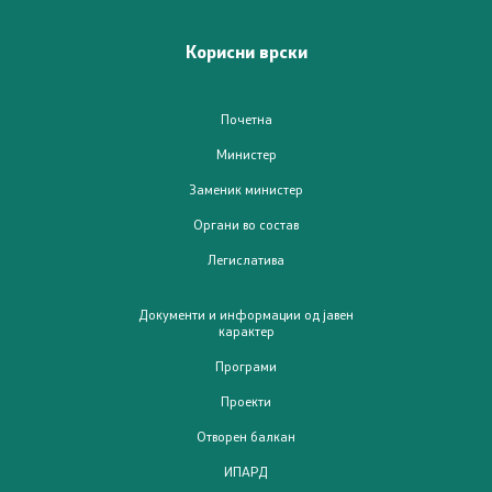
ИПАРД Програма 2021-2027
Корисни врски
Следење на ИПАРД
Почетна
Контакт
Министер
Заменик министер
Контакт
Органи во состав
Легислатива
Изјава за пристапност
Документи и информации од јавен
карактер
Програми
Со еден клик до сите услуги
Проекти
Отворен балкан
ИПАРД