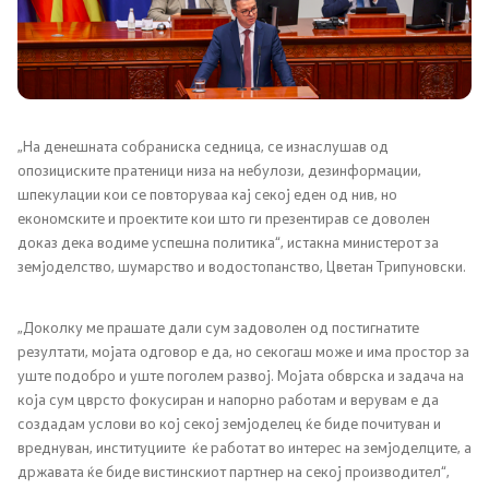
Односи со јавност
Новости
Соопштенија
„На денешната собраниска седница, се изнаслушав од
опозициските пратеници низа на небулози, дезинформации,
Јавни огласи
шпекулации кои се повторуваа кај секој еден од нив, но
економските и проектите кои што ги презентирав се доволен
Завршени јавни огласи
доказ дека водиме успешна политика“, истакна министерот за
земјоделство, шумарство и водостопанство, Цветан Трипуновски.
Конкурси
„Доколку ме прашате дали сум задоволен од постигнатите
Завршени конкурси
резултати, мојата одговор е да, но секогаш може и има простор за
уште подобро и уште поголем развој. Мојата обврска и задача на
која сум цврсто фокусиран и напорно работам и верувам е да
Документи и информации од јавен карактер
создадам услови во кој секој земјоделец ќе биде почитуван и
вреднуван, институциите ќе работат во интерес на земјоделците, а
Јавно достапни информации
државата ќе биде вистинскиот партнер на секој производител“,