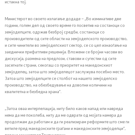
истакна тој.
Јавни набавки
Министерот во своето излагање додаде – „Во изминативе две
Извештаи
години, голем дел од своето време го посветив на состаноци со
земјоделците, одржав безброј средби, состаноци со
производители од сите области на земјоделското производство,
Буџет
и сите чинители во земјоделскиот сектор, се со цел изнаоѓање на
заеднички прифатливи решенија. Вложени се бројни часови во
Слободен пристап до информации од јавен карактер
дискусија, размена на предлози, ставови и сугестии од сите
засегнати страни, секогаш со приоритет на македонскиот
Заштита на укажувачи
земјоделец, затоа што земјоделецот заслужува посебно место.
Затоа што земјоделците се столбот на нашето земјоделско
Интерни акти/процедури
производство, на обезбедување на доволни количини на
квалитетна и безбедна храна“.
Стратешки документи
„Затоа оваа интерпелација, ниту било каков напад или навреда
Услуги
нема да ме поколеба, ниту да ме одврати од мојата намера да
продолжам да работам и да ги реализирам реформите што сме ги
ветиле пред македонските граѓани и македонските земјоделци“,
Регистри
порача министерот Трипуновски.