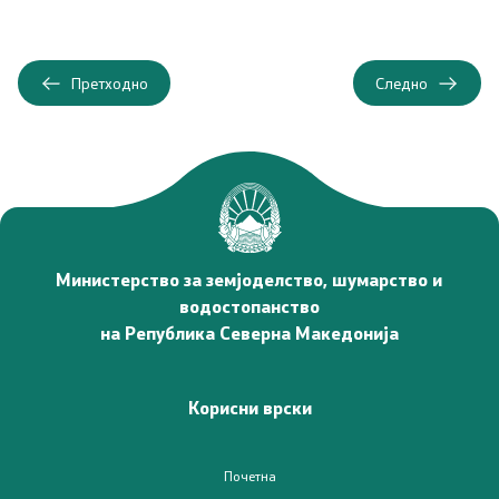
Јавни набавки
Претходно
Следно
Извештаи
Буџет
Слободен пристап до информации од јавен карактер
Заштита на укажувачи
Министерство за земјоделство, шумарство и
водостопанство
Интерни акти/процедури
на Република Северна Македонија
Стратешки документи
Корисни врски
Услуги
Регистри
Почетна