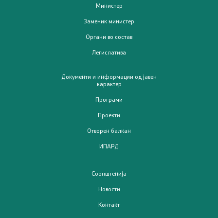
Министер
21 документ, отчетност и транспарентност
Заменик министер
Органи во состав
Пријави проблем
Легислатива
Испит за фитофармација
Документи и информации од јавен
карактер
Јавни расправи / консултации
Програми
Проекти
Легислатива
Отворен балкан
Легислатива
ИПАРД
Соопштенија
Програми
Новости
Програми
Контакт