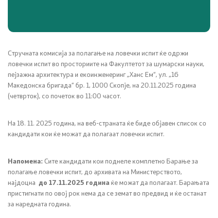
Односи со јавност
Новости
Соопштенија
Стручната комисија за полагање на ловечки испит ќе одржи
ловечки испит во просториите на Факултетот за шумарски науки,
пејзажна архитектура и eкоинженеринг „Ханс Ем“, ул. „16
Јавни огласи
Македонска бригада“ бр. 1, 1000 Скопје, на 20.11.2025 година
(четврток), со почеток во 11:00 часот.
Завршени јавни огласи
На 18. 11. 2025 година, на веб-страната ќе биде објавен список со
Конкурси
кандидати кои ќе можат да полагаат ловечки испит.
Завршени конкурси
Напомена:
Сите кандидати кои поднеле комплетно Барање за
полагање ловечки испит, до архивата на Министерството,
Документи и информации од јавен карактер
најдоцна
до 17.11.2025 година
ќе можат да полагаат. Барањата
пристигнати по овој рок нема да се земат во предвид и ќе останат
за наредната година.
Јавно достапни информации