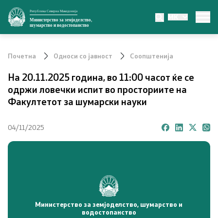
Република Северна Македонија
MK
Министерство
Министерство за земјоделство,
шумарство и водостопанство
За министерството
Почетна
Односи со јавност
Соопштенија
Министер
На 20.11.2025 година, во 11:00 часот ќе се
одржи ловечки испит во просториите на
Заменик министер
Факултетот за шумарски науки
Државен секретар
04/11/2025
Органи во состав
Органограм
Превенција од корупција
Министерство за земјоделство, шумарство и
водостопанство