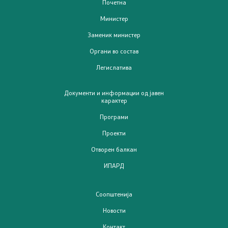
Почетна
Јавни набавки
Министер
Заменик министер
Извештаи
Органи во состав
Буџет
Легислатива
Слободен пристап до информации од јавен карактер
Документи и информации од јавен
карактер
Заштита на укажувачи
Програми
Проекти
Интерни акти/процедури
Отворен балкан
ИПАРД
Стратешки документи
Услуги
Соопштенија
Новости
Регистри
Контакт