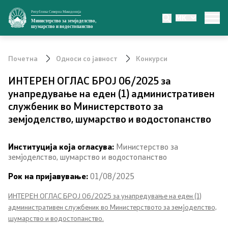
Република Северна Македонија
MK
Министерство
Министерство за земјоделство,
шумарство и водостопанство
За министерството
Почетна
Односи со јавност
Конкурси
Министер
ИНТЕРЕН ОГЛАС БРОЈ 06/2025 за
унапредување на еден (1) административен
Заменик министер
службеник во Министерството за
земјоделство, шумарство и водостопанство
Државен секретар
Институција која огласува:
Министерство за
Органи во состав
земјоделство, шумарство и водостопанство
Органограм
Рок на пријавување:
01/08/2025
ИНТЕРЕН ОГЛАС БРОЈ 06/2025 за унапредување на еден (1)
Превенција од корупција
административен службеник во Министерството за земјоделство,
шумарство и водостопанство.