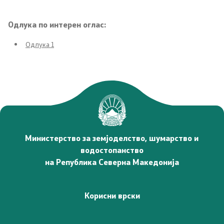
Односи со јавност
Одлука по интерен оглас:
Новости
Одлука 1
Соопштенија
Јавни огласи
Завршени јавни огласи
Конкурси
Министерство за земјоделство, шумарство и
водостопанство
Завршени конкурси
на Република Северна Македонија
Документи и информации од јавен карактер
Корисни врски
Јавно достапни информации