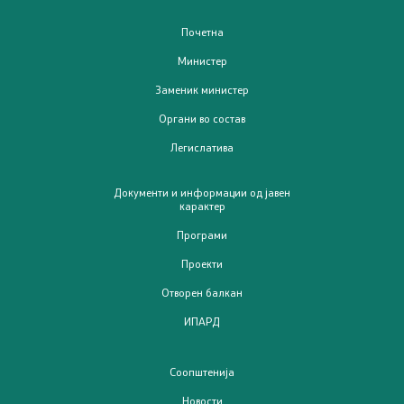
Јавни набавки
Почетна
Министер
Извештаи
Заменик министер
Буџет
Органи во состав
Легислатива
Слободен пристап до информации од јавен карактер
Документи и информации од јавен
Заштита на укажувачи
карактер
Програми
Интерни акти/процедури
Проекти
Отворен балкан
Стратешки документи
ИПАРД
Услуги
Соопштенија
Регистри
Новости