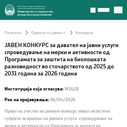
Република Северна Македонија
MK
Министерство
Министерство за земјоделство,
шумарство и водостопанство
За министерството
Почетна
Односи со јавност
Конкурси
Министер
ЈАВЕН КОНКУРС за давател на јавни услуги
спроведување на мерки и активности од
Заменик министер
Програмата за заштита на биолошката
разновидност во сточарството од 2025 до
Државен секретар
2031 година за 2026 година
Органи во состав
Институција која огласува:
МЗШВ
Органограм
Рок на пријавување:
06/04/2026
Превенција од корупција
Право на учество на јавниот конкурс имаат
овластени
субјекти за вршење на јавната услуга
спроведување на
мерки и активности од
Програмата за заштита на