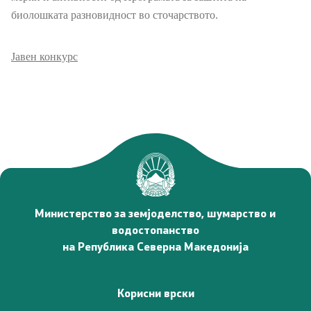
Односи со јавност
биолошката разновидност во сточарството.
Новости
Јавен конкурс
Соопштенија
Јавни огласи
Завршени јавни огласи
Конкурси
Министерство за земјоделство, шумарство и
Завршени конкурси
водостопанство
на Република Северна Македонија
Документи и информации од јавен карактер
Корисни врски
Јавно достапни информации