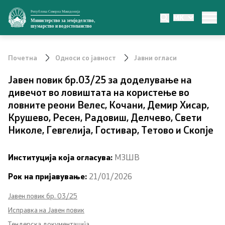
Република Северна Македонија
MK
Министерство
Министерство за земјоделство,
шумарство и водостопанство
За министерството
Почетна
Односи со јавност
Јавни огласи
Министер
Јавен повик бр.03/25 за доделување на
дивечот во ловиштата на користење во
Заменик министер
ловните реони Велес, Кочани, Демир Хисар,
Крушево, Ресен, Радовиш, Делчево, Свети
Државен секретар
Николе, Гевгелија, Гостивар, Тетово и Скопје
Органи во состав
Институција која огласува:
МЗШВ
Органограм
Рок на пријавување:
21/01/2026
Превенција од корупција
Јавен повик бр. 03/25
Исправка на Јавен повик
Тендерска документација