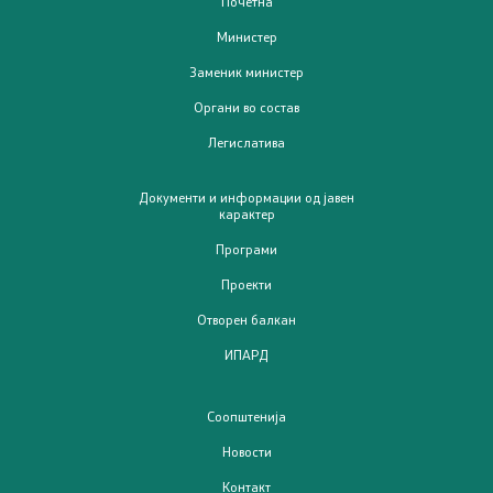
Почетна
Јавни набавки
Министер
Заменик министер
Извештаи
Органи во состав
Буџет
Легислатива
Слободен пристап до информации од јавен карактер
Документи и информации од јавен
карактер
Програми
Заштита на укажувачи
Проекти
Интерни акти/процедури
Отворен балкан
ИПАРД
Стратешки документи
Услуги
Соопштенија
Новости
Регистри
Контакт