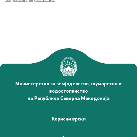
Односи со јавност
Новости
Соопштенија
Јавни огласи
Завршени јавни огласи
Конкурси
Министерство за земјоделство, шумарство и
водостопанство
Завршени конкурси
на Република Северна Македонија
Документи и информации од јавен карактер
Корисни врски
Јавно достапни информации