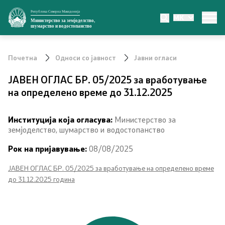
Република Северна Македонија
MK
Министерство
Министерство за земјоделство,
шумарство и водостопанство
За министерството
Почетна
Односи со јавност
Јавни огласи
Министер
ЈАВЕН ОГЛАС БР. 05/2025 за вработување
на определено време до 31.12.2025
Заменик министер
Институција која огласува:
Министерство за
Државен секретар
земјоделство, шумарство и водостопанство
Органи во состав
Рок на пријавување:
08/08/2025
ЈАВЕН ОГЛАС БР. 05/2025 за вработување на определено време
Органограм
до 31.12.2025 година
Превенција од корупција