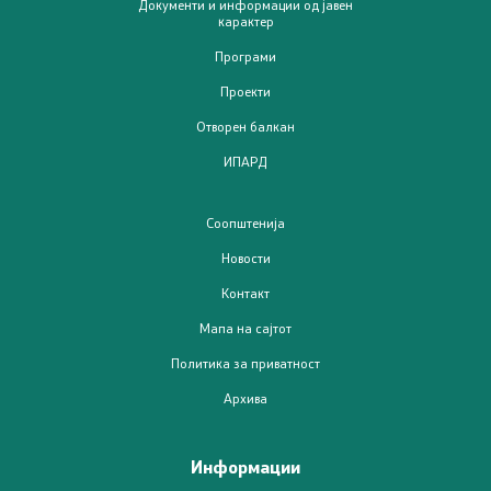
Документи и информации од јавен
карактер
Јавни набавки
Програми
Извештаи
Проекти
Отворен балкан
Буџет
ИПАРД
Слободен пристап до информации од јавен карактер
Соопштенија
Заштита на укажувачи
Новости
Контакт
Интерни акти/процедури
Мапа на сајтот
Стратешки документи
Политика за приватност
Архива
Услуги
Информации
Регистри