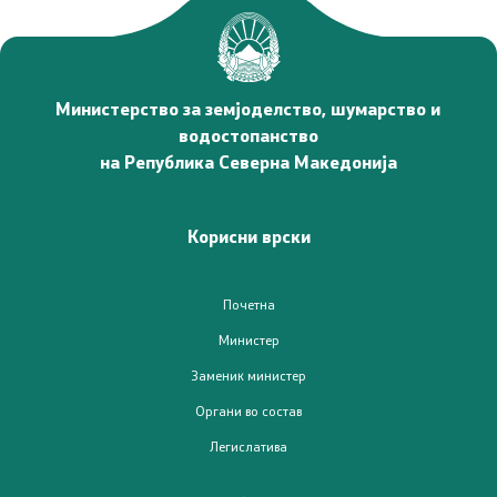
Односи со јавност
Новости
Министерство за земјоделство, шумарство и
Соопштенија
водостопанство
на Република Северна Македонија
Јавни огласи
Завршени јавни огласи
Корисни врски
Конкурси
Почетна
Министер
Завршени конкурси
Заменик министер
Органи во состав
Документи и информации од јавен карактер
Легислатива
Јавно достапни информации