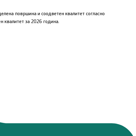
делена површина и соодветен квалитет согласно
ен квалитет
за 2026 година.
ации
ИПАРД