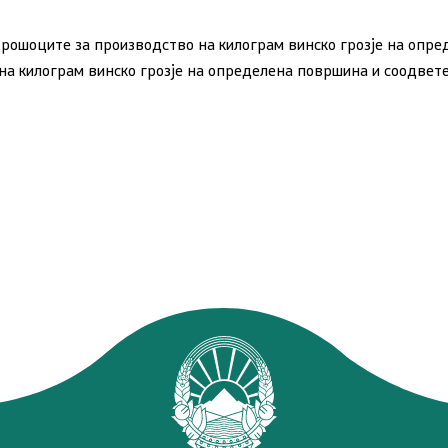
Стратешки документи
трошоците за производство на килограм винско грозје на опре
на килограм винско грозје на определена површина и соодвет
Услуги
Регистри
21 документ, отчетност и
транспарентност
Пријави проблем
Испит за фитофармација
Јавни расправи / консулт
Отворен балкан