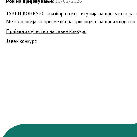
Рок на пријавување:
10/02/2026
ЈАВЕН КОНКУРС
за избор на институција за
пресметка на 
Методологија за пресметка на трошоците за производство 
Пријава за учество на Јавен конкурс
Јавен конкурс
Програми
Проекти