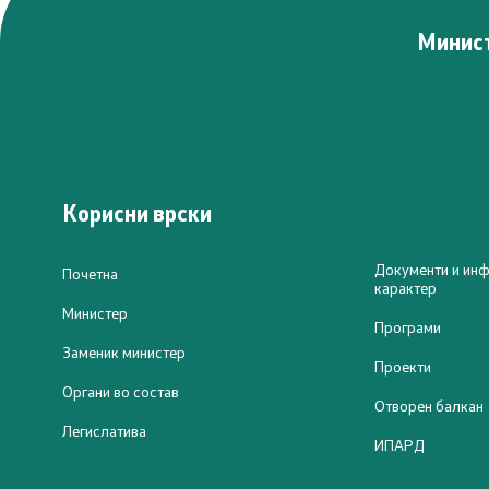
Минист
Програми
Проекти
Капитални
Меѓународ
Корисни врски
Контакт
Документи и инф
Почетна
Контакт
карактер
Министер
Програми
Изјава за пристапност
Заменик министер
Проекти
Органи во состав
Отворен балкан
Легислатива
ИПАРД