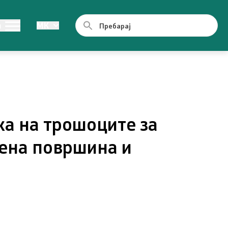
од јавен
Легислатива
и
MK
Легислатива
ии
ка на трошоците за
лена површина и
ормации