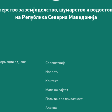
ерство за земјоделство, шумарство и водосто
Отворен Балкан
на Република Северна Македонија
 проекти
ни проекти
ормации од јавен
Соопштенија
Новости
Контакт
Мапа на сајтот
Политика за приватност
Архива