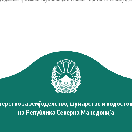
Стратешки документи
Услуги
Регистри
21 документ, отчетност и
транспарентност
Пријави проблем
Испит за фитофармација
ерство за земјоделство, шумарство и водосто
Јавни расправи / консулт
на Република Северна Македонија
Отворен балкан