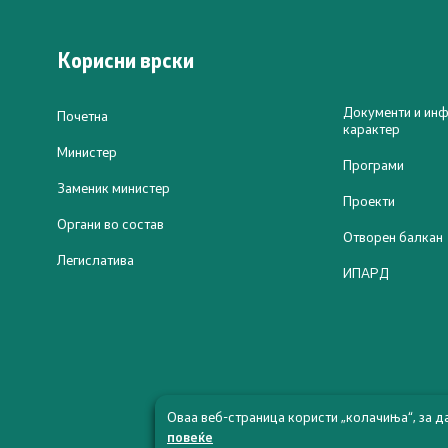
Програми
Проекти
Корисни врски
Капитални
Документи и инф
Почетна
карактер
Меѓународ
Министер
Програми
Заменик министер
Контакт
Проекти
Органи во состав
Отворен балкан
Контакт
Легислатива
ИПАРД
Изјава за пристапност
Оваа веб-страница користи „колачиња“, за д
повеќе