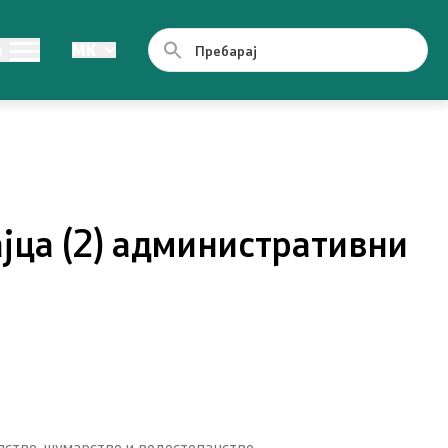
од јавен
Легислатива
и
MK
Легислатива
ии
јца (2) административни
ормации
лство, шумарство и водостопанство