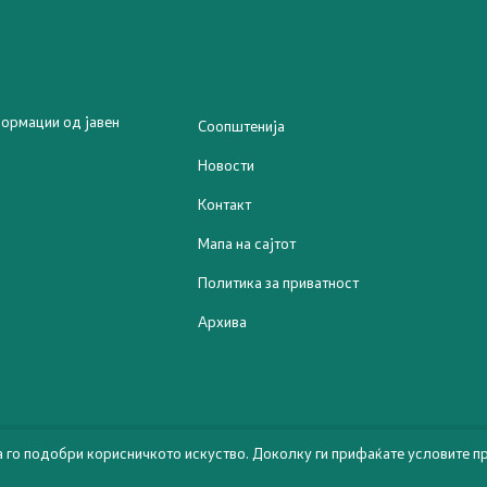
Отворен Балкан
 проекти
ормации од јавен
Соопштенија
ни проекти
Новости
Контакт
Мапа на сајтот
Политика за приватност
Архива
а го подобри корисничкото искуство. Доколку ги прифаќате условите пр