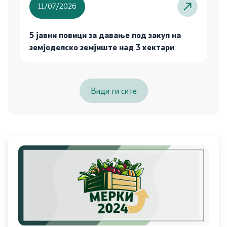
11/07/2026
Јавни набавки
5 јавни повици за давање под закуп на
Извештаи
земјоделско земјиште над 3 хектари
Буџет
Слободен пристап до информации од јавен карактер
Види ги сите
Заштита на укажувачи
Интерни акти/процедури
Стратешки документи
Услуги
Регистри