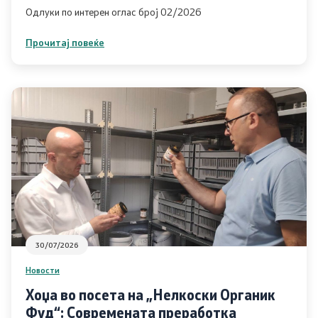
Одлуки по интерен оглас број 02/2026
Проекти
Прочитај повеќе
Проекти
Капитални проекти
Меѓународни проекти
Отворен балкан
Отворен Балкан
30/07/2026
ИПАРД
Новости
Хоџа во посета на „Нелкоски Органик
ИПАРД Програма 2014-2020
Фуд“: Современата преработка