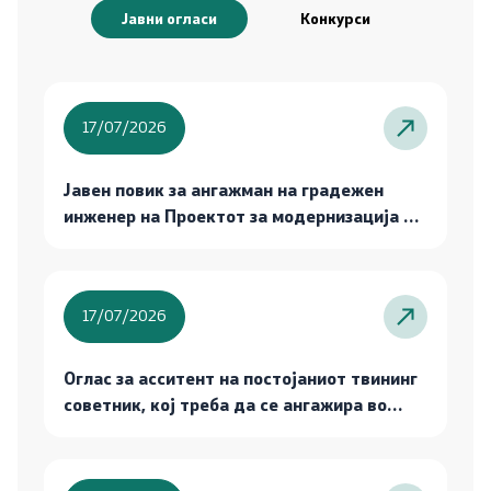
Односи со јавност
Јавни огласи
Конкурси
Новости
Соопштенија
17/07/2026
Јавни огласи
Јавен повик за ангажман на градежен
инженер на Проектот за модернизација на
Завршени јавни огласи
земјоделството
Конкурси
17/07/2026
Завршени конкурси
Оглас за асситент на постојаниот твининг
советник, кој треба да се ангажира во
Документи и информации од јавен карактер
рамките на тековниот твининг проект
Зајакнување на националниот
Јавно достапни информации
фитосанитарен систем