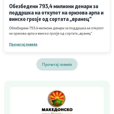
Обезбедени 793,4 милиони денари за
поддршка на откупот на оризова арпа и
винско грозје од сортата „вранец“
Обезбедени 793,4 милиони денари за поддршка на откупот
на оризова арпа и винско грозје од сортата „вранец“
Прочитај повеќе
Прочитај повеќе