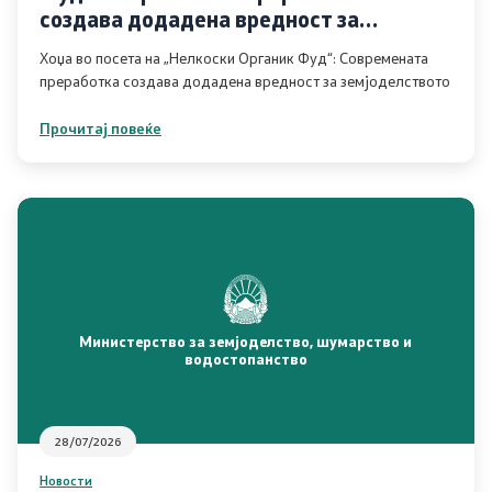
создава додадена вредност за
ИПАРД Програма 2021-2027
земјоделството
Хоџа во посета на „Нелкоски Органик Фуд“: Современата
Следење на ИПАРД
преработка создава додадена вредност за земјоделството
Прочитај повеќе
Контакт
Контакт
Изјава за пристапност
Министерство за земјоделство, шумарство и
водостопанство
Со еден клик до сите услуги
28/07/2026
Новости