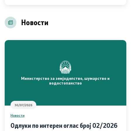
21 документ, отчетност и транспарентност
Новости
Пријави проблем
Испит за фитофармација
Јавни расправи / консултации
Легислатива
Министерство за земјоделство, шумарство и
водостопанство
Легислатива
30/07/2026
Програми
Новости
Програми
Одлуки по интерен оглас број 02/2026